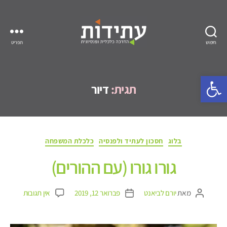
חיפוש
תפריט
עתידות
פתח סרגל נגישות
תגית:
דיור
קטגוריות
בלוג
חסכון לעתיד ולפנסיה
כלכלת המשפחה
גורו גורו (עם ההורים)
על
מאת
יורם לביאנט
פברואר 12, 2019
אין תגובות
המחבר
תאריך
גורו
הפוסט
פוסט
גורו
(עם