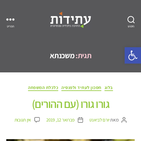
חיפוש
תפריט
עתידות
פתח סרגל נגישות
תגית:
משכנתא
קטגוריות
בלוג
חסכון לעתיד ולפנסיה
כלכלת המשפחה
גורו גורו (עם ההורים)
על
מאת
יורם לביאנט
פברואר 12, 2019
אין תגובות
המחבר
תאריך
גורו
הפוסט
פוסט
גורו
(עם